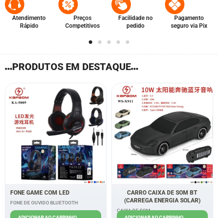
Preços
Facilidade no
Pagamento
Estoque no Brasil
Competitivos
pedido
seguro via Pix
PRODUTOS EM DESTAQUE
FONE GAME COM LED
CARRO CAIXA DE SOM BT
(CARREGA ENERGIA SOLAR)
FONE DE OUVIDO BLUETOOTH
CAIXA DE SOM
R$
45,00
ADICIONAR AO CARRINHO
ADICIONAR AO CARRINHO