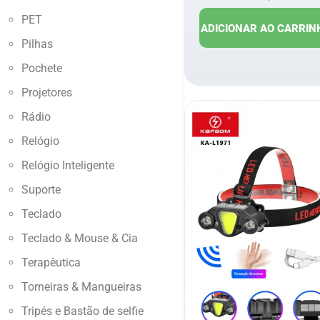
R$
19,00
R
PET
ADICIONAR AO CARRIN
Pilhas
Pochete
Projetores
Rádio
Relógio
Relógio Inteligente
Suporte
Teclado
Teclado & Mouse & Cia
Terapêutica
Torneiras & Mangueiras
Tripés e Bastão de selfie