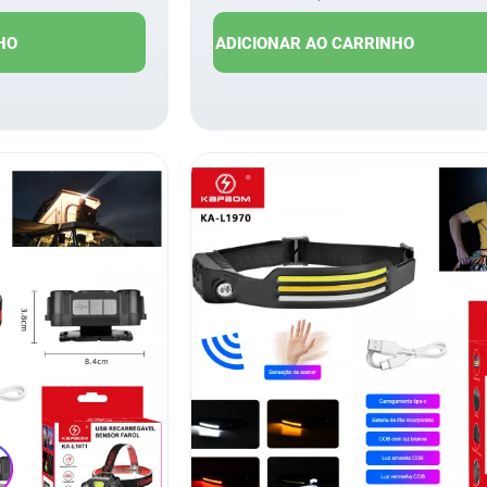
$
13,00
R$
23,00
R$
19,00
HO
ADICIONAR AO CARRINHO