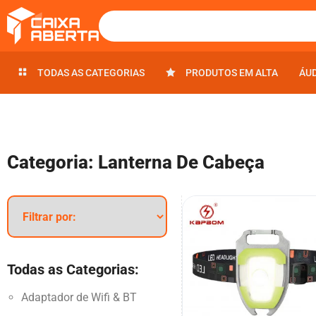
TODAS AS CATEGORIAS
TODAS AS CATEGORIAS
PRODUTOS EM ALTA
PRODUTOS EM ALTA
ÁU
ÁU
Categoria: Lanterna De Cabeça
Todas as Categorias:
Adaptador de Wifi & BT