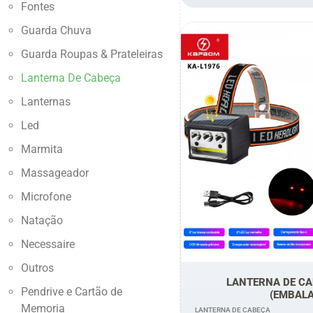
Fontes
Guarda Chuva
Guarda Roupas & Prateleiras
Lanterna De Cabeça
Lanternas
Led
Marmita
Massageador
Microfone
Natação
Necessaire
Outros
LANTERNA DE CA
Pendrive e Cartão de
(EMBAL
Memoria
LANTERNA DE CABEÇA