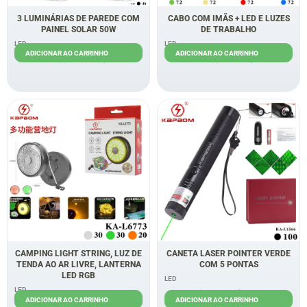
3 LUMINÁRIAS DE PAREDE COM
CABO COM IMÃS + LED E LUZES
PAINEL SOLAR 50W
DE TRABALHO
LED
LED
ADICIONAR AO CARRINHO
ADICIONAR AO CARRINHO
R$
56,00
R$
45,00
R$
10,00
R$
8,50
CAMPING LIGHT STRING, LUZ DE
CANETA LASER POINTER VERDE
TENDA AO AR LIVRE, LANTERNA
COM 5 PONTAS
LED RGB
LED
LED
R$
25,00
R$
23,00
ADICIONAR AO CARRINHO
ADICIONAR AO CARRINHO
R$
32,00
R$
27,00