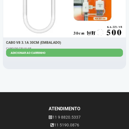
CABO V8 3.1A 30CM (EMBALADO)
CABO DE CELULAR
ADICIONAR AO CARRINHO
R$
2,80
R$
2,50
ATENDIMENTO
11 9 8820.5337
11 5190.0876