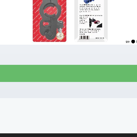
R$
30,00
R$
26,00