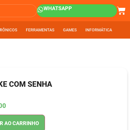
WHATSAPP
RÔNICOS
RÔNICOS
FERRAMENTAS
FERRAMENTAS
GAMES
GAMES
INFORMÁTICA
INFORMÁTICA
IKE COM SENHA
00
R AO CARRINHO