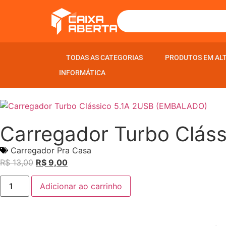
TODAS AS CATEGORIAS
TODAS AS CATEGORIAS
PRODUTOS EM AL
PRODUTOS EM AL
INFORMÁTICA
INFORMÁTICA
Carregador Turbo Clás
Carregador Pra Casa
R$
13,00
R$
9,00
Adicionar ao carrinho