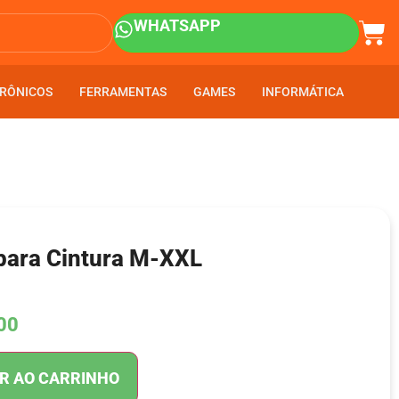
WHATSAPP
RÔNICOS
RÔNICOS
FERRAMENTAS
FERRAMENTAS
GAMES
GAMES
INFORMÁTICA
INFORMÁTICA
 para Cintura M-XXL
00
R AO CARRINHO