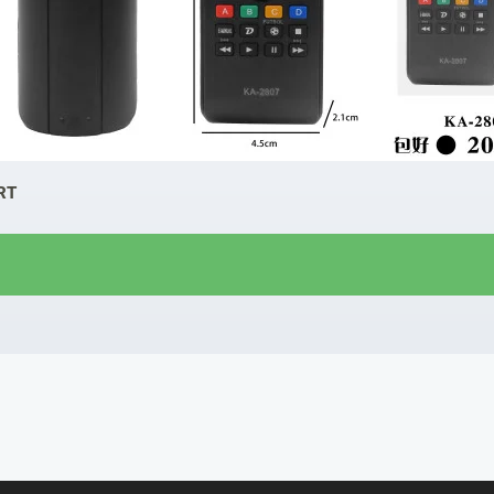
RT
R$
6,00
R$
5,00