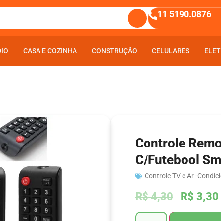
11 5190.0876
DIO
DIO
CASA E COZINHA
CASA E COZINHA
CONSTRUÇÃO
CONSTRUÇÃO
CELULARES
CELULARES
ELET
ELET
Controle Rem
C/Futebool Sm
Controle TV e Ar -Condic
R$
4,30
R$
3,30