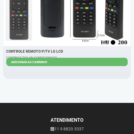
CONTROLE REMOTO P/TV LG LCD
CONTROLE TV E AR -CONDICIONADO
ADICIONAR AO CARRINHO
R$
5,80
R$
4,80
ATENDIMENTO
11 9 8820.5337