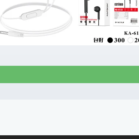
R$
3,50
R$
3,10