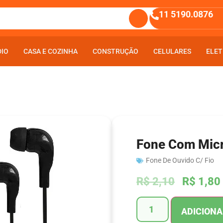
11 5190.0876
DIO
DIO
CASA E COZINHA
CASA E COZINHA
CONSTRUÇÃO
CONSTRUÇÃO
CELULARES
CELULARES
ELET
ELET
Fone Com Mic
Fone De Ouvido C/ Fio
R$
2,10
R$
1,80
ADICIONA