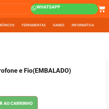
WHATSAPP
RÔNICOS
RÔNICOS
FERRAMENTAS
FERRAMENTAS
GAMES
GAMES
INFORMÁTICA
INFORMÁTICA
rofone e Fio(EMBALADO)
R AO CARRINHO