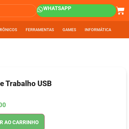
WHATSAPP
RÔNICOS
RÔNICOS
FERRAMENTAS
FERRAMENTAS
GAMES
GAMES
INFORMÁTICA
INFORMÁTICA
de Trabalho USB
00
R AO CARRINHO