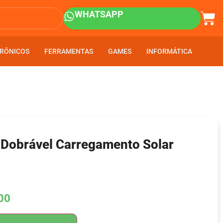
WHATSAPP
RÔNICOS
RÔNICOS
FERRAMENTAS
FERRAMENTAS
GAMES
GAMES
INFORMÁTICA
INFORMÁTICA
r Dobrável Carregamento Solar
00