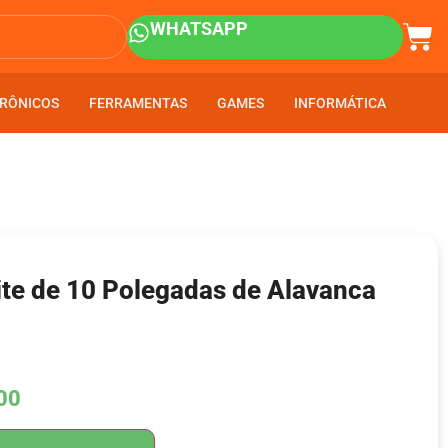
WHATSAPP
RÔNICOS
RÔNICOS
FERRAMENTAS
FERRAMENTAS
GAMES
GAMES
INFORMÁTICA
INFORMÁTICA
ite de 10 Polegadas de Alavanca
00