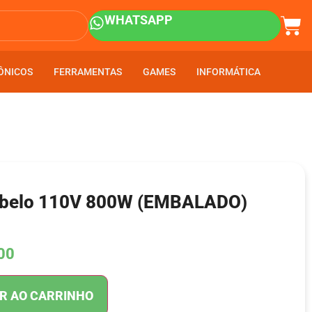
WHATSAPP
ÔNICOS
ÔNICOS
FERRAMENTAS
FERRAMENTAS
GAMES
GAMES
INFORMÁTICA
INFORMÁTICA
abelo 110V 800W (EMBALADO)
00
R AO CARRINHO