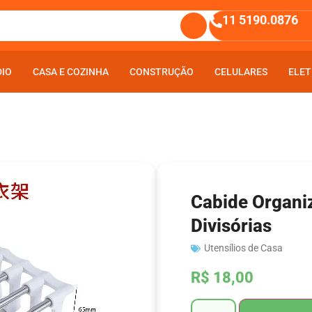
11 5190.0876
DIO
DIO
CASA E COZINHA
CASA E COZINHA
CONSTRUÇÃO
CONSTRUÇÃO
CELULARES
CELULARES
ELET
ELET
Cabide Organi
Divisórias
Utensílios de Casa
R$
18,00