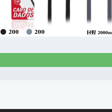
R$
6,70
R$
5,60