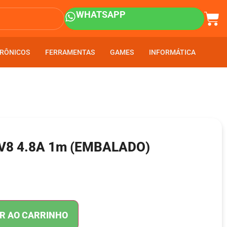
WHATSAPP
RÔNICOS
RÔNICOS
FERRAMENTAS
FERRAMENTAS
GAMES
GAMES
INFORMÁTICA
INFORMÁTICA
 V8 4.8A 1m (EMBALADO)
R AO CARRINHO