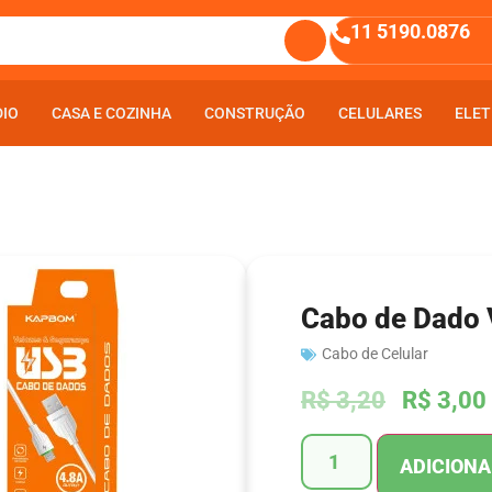
11 5190.0876
DIO
DIO
CASA E COZINHA
CASA E COZINHA
CONSTRUÇÃO
CONSTRUÇÃO
CELULARES
CELULARES
ELET
ELET
Cabo de Dado
Cabo de Celular
R$
3,20
R$
3,00
ADICIONA