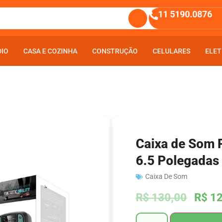
11 5190.0876
DIO
DIO
CASA E COZINHA
CASA E COZINHA
CONSTRUÇÃO
CONSTRUÇÃO
CELULARES
CELULARES
ELET
ELET
Caixa de Som 
6.5 Polegadas
Caixa De Som
R$
130,00
R$
12