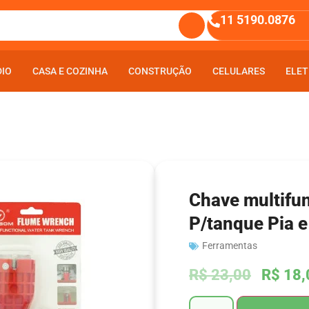
11 5190.0876
DIO
DIO
CASA E COZINHA
CASA E COZINHA
CONSTRUÇÃO
CONSTRUÇÃO
CELULARES
CELULARES
ELET
ELET
Chave multifun
P/tanque Pia e
Ferramentas
R$
23,00
R$
18,