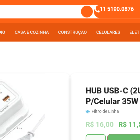
11 5190.0876
DIO
DIO
CASA E COZINHA
CASA E COZINHA
CONSTRUÇÃO
CONSTRUÇÃO
CELULARES
CELULARES
ELET
ELET
HUB USB-C (2
P/Celular 35W
Filtro de Linha
R$
16,00
R$
11,