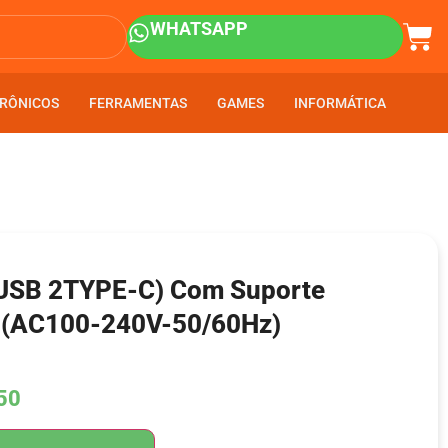
WHATSAPP
RÔNICOS
RÔNICOS
FERRAMENTAS
FERRAMENTAS
GAMES
GAMES
INFORMÁTICA
INFORMÁTICA
USB 2TYPE-C) Com Suporte
 (AC100-240V-50/60Hz)
50