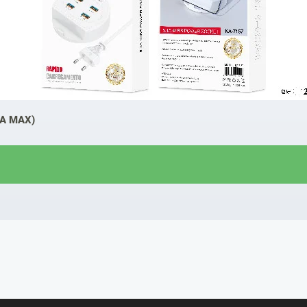
1A MAX)
R$
22,00
R$
13,50