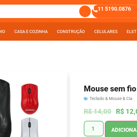
11 5190.0876
DIO
DIO
CASA E COZINHA
CASA E COZINHA
CONSTRUÇÃO
CONSTRUÇÃO
CELULARES
CELULARES
ELET
ELET
Mouse sem fio
Teclado & Mouse & Cia
R$
14,00
R$
12,
ADICIONA