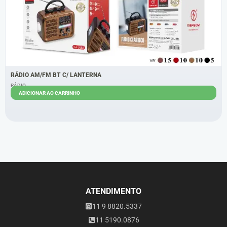
RÁDIO AM/FM BT C/ LANTERNA
RÁDIO
ADICIONAR AO CARRINHO
R$
56,00
R$
53,00
ATENDIMENTO
11 9 8820.5337
11 5190.0876