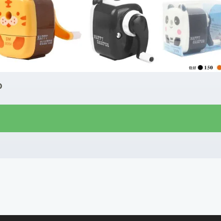
O
R$
9,00