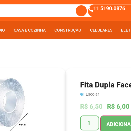
11 5190.0876
DIO
DIO
CASA E COZINHA
CASA E COZINHA
CONSTRUÇÃO
CONSTRUÇÃO
CELULARES
CELULARES
ELET
ELET
Fita Dupla Fa
Escolar
R$
6,50
R$
6,00
ADICIONA